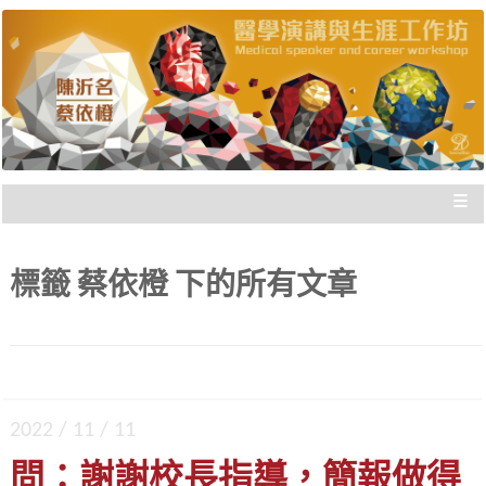
陳沂名醫師與蔡依橙醫師，把國際參與經驗歸
醫學演講與生涯工作坊 |
納，與您分享，給您走向國際的實際建議，刻畫
出「不枉此生」的專業經歷！
新思惟國際
≡
標籤
蔡依橙
下的所有文章
2022 / 11 / 11
問：謝謝校長指導，簡報做得