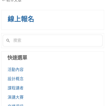
文
←
較早文章
章
導
線上報名
航
列
快速選單
活動內容
設計概念
課程講者
演講大賽