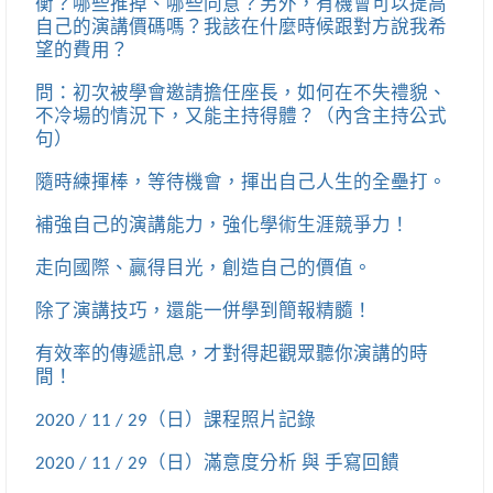
衡？哪些推掉、哪些同意？另外，有機會可以提高
自己的演講價碼嗎？我該在什麼時候跟對方說我希
望的費用？
問：初次被學會邀請擔任座長，如何在不失禮貌、
不冷場的情況下，又能主持得體？（內含主持公式
句）
隨時練揮棒，等待機會，揮出自己人生的全壘打。
補強自己的演講能力，強化學術生涯競爭力！
走向國際、贏得目光，創造自己的價值。
除了演講技巧，還能一併學到簡報精髓！
有效率的傳遞訊息，才對得起觀眾聽你演講的時
間！
2020 / 11 / 29（日）課程照片記錄
2020 / 11 / 29（日）滿意度分析 與 手寫回饋