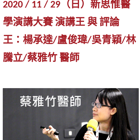
2020 / 11 / 29（日）新思惟醫
學演講大賽 演講王 與 評論
王：楊承達/盧俊瑋/吳青穎/林
騰立/蔡雅竹 醫師