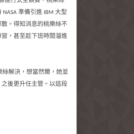
蘇聯進行太空競賽，桃樂絲
SA 準備引進 IBM 大型
解散。得知消息的桃樂絲不
練習，甚至趁下班時間溜進
桃樂絲解決，想當然爾，她並
，之後更升任主管。以這段