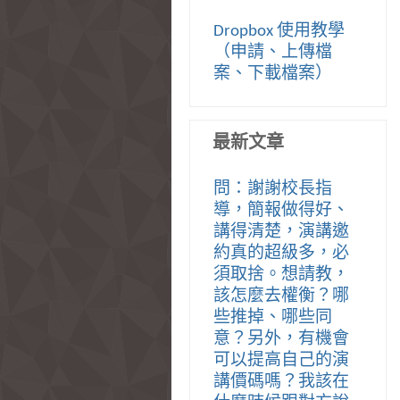
Dropbox 使用教學
（申請、上傳檔
案、下載檔案）
最新文章
問：謝謝校長指
導，簡報做得好、
講得清楚，演講邀
約真的超級多，必
須取捨。想請教，
該怎麼去權衡？哪
些推掉、哪些同
意？另外，有機會
可以提高自己的演
講價碼嗎？我該在