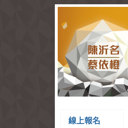
陳沂名醫師與蔡依橙醫師
醫學演講與生
線上報名