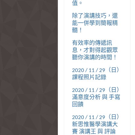
值。
除了演講技巧，還
能一併學到簡報精
髓！
有效率的傳遞訊
息，才對得起觀眾
聽你演講的時間！
2020 / 11 / 29（日）
課程照片記錄
2020 / 11 / 29（日）
滿意度分析 與 手寫
回饋
2020 / 11 / 29（日）
新思惟醫學演講大
賽 演講王 與 評論