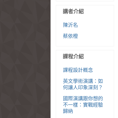
講者介紹
陳沂名
蔡依橙
課程介紹
課程設計概念
英文學術演講：如
何讓人印象深刻？
國際演講跟你想的
不一樣：實戰經驗
歸納