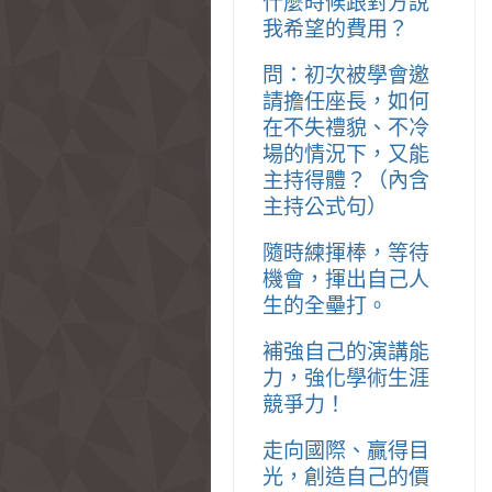
什麼時候跟對方說
我希望的費用？
問：初次被學會邀
請擔任座長，如何
在不失禮貌、不冷
場的情況下，又能
主持得體？（內含
主持公式句）
隨時練揮棒，等待
機會，揮出自己人
生的全壘打。
補強自己的演講能
力，強化學術生涯
競爭力！
走向國際、贏得目
光，創造自己的價