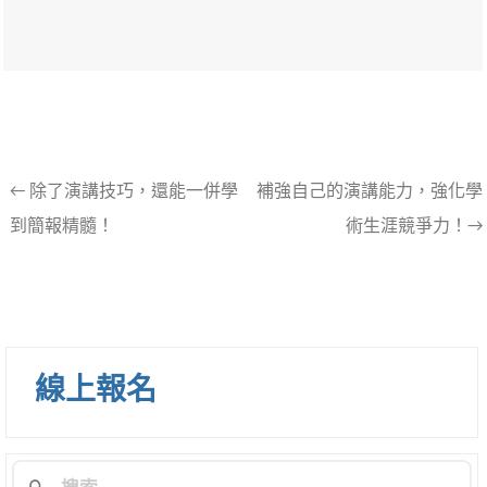
文
←
除了演講技巧，還能一併學
補強自己的演講能力，強化學
到簡報精髓！
術生涯競爭力！→
章
導
航
列
線上報名