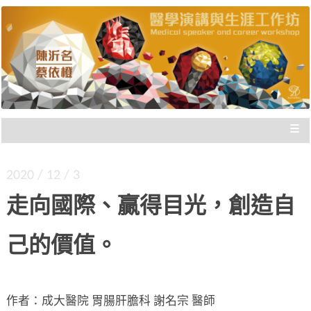
陳沂名醫師與蔡依橙醫師，把國際參與經驗歸
醫學演講與生涯工作坊 |
納，與您分享，給您走向國際的實際建議，刻畫
出「不枉此生」的專業經歷！
新思惟國際
≡
2020 / 12 / 3
走向國際、贏得目光，創造自
己的價值。
作者：成大醫院 胃腸肝膽科 謝名宗 醫師