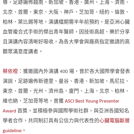
導，足跡遍佈越南、新加坡、香港、廣州、上海、濟南、
北京、首爾、東京、大阪、神戶、芝加哥、紐約、倫敦、
柏林、萊比錫等地，演講檔期需半年前預約，是亞洲心臟
血管複合式手術的傑出青年醫師，因技術高超、樂於分享
且演講內容清晰好吸收，為各大學會與廠商指定邀請的高
聽眾滿意度講者。
蔡依橙
：獲邀國內外演講 400 場，曾於各大國際學會發表
演說，足跡遍佈新德里、曼谷、香港、新加坡、馬尼拉、
東京、首爾、光州、濟州島、廈門、上海、北京、柏林、
維也納、芝加哥等地，曾獲
ASCI Best Young Presenter
Award
首獎，並積極參與國際學術社群，與亞洲各國知名
學者合作，共同制訂具有公信力與代表性的
心臟電腦斷層
guideline
。