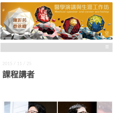
陳沂名醫師與蔡依橙醫師，把國際參與經驗歸
醫學演講與生涯工作坊 |
納，與您分享，給您走向國際的實際建議，刻畫
出「不枉此生」的專業經歷！
新思惟國際
≡
2015 / 11 / 25
課程講者