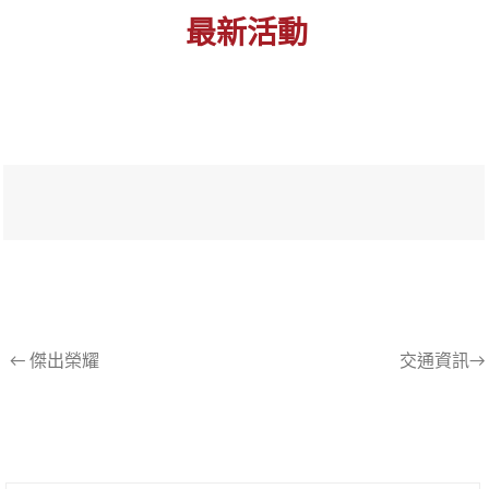
最新活動
文
←
傑出榮耀
交通資訊→
章
導
航