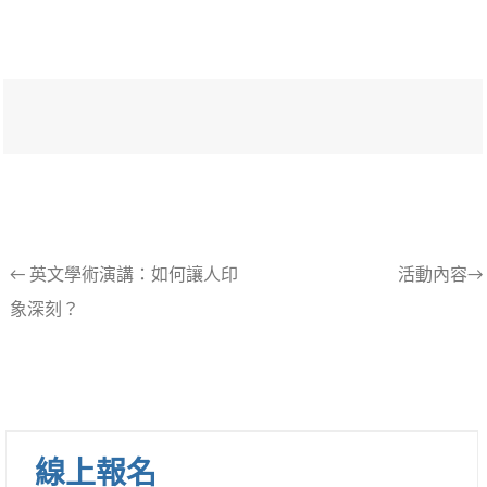
文
←
英文學術演講：如何讓人印
活動內容→
象深刻？
章
導
航
列
線上報名