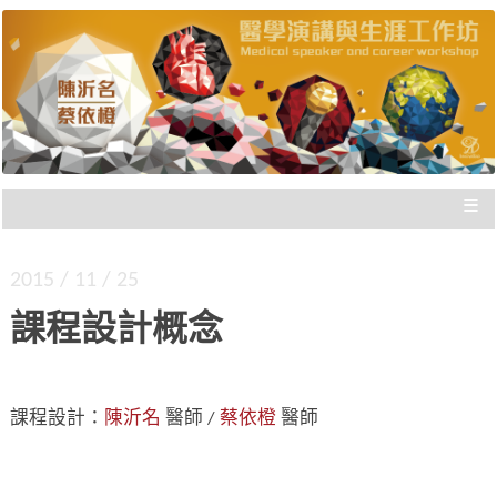
陳沂名醫師與蔡依橙醫師，把國際參與經驗歸
醫學演講與生涯工作坊 |
納，與您分享，給您走向國際的實際建議，刻畫
出「不枉此生」的專業經歷！
新思惟國際
≡
2015 / 11 / 25
課程設計概念
課程設計：
陳沂名
醫師 /
蔡依橙
醫師