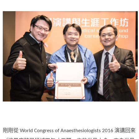
剛剛從 World Congress of Anaesthesiologists 2016 演講回來