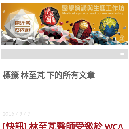
陳沂名醫師與蔡依橙醫師，把國際參與經驗歸
醫學演講與生涯工作坊 |
納，與您分享，給您走向國際的實際建議，刻畫
出「不枉此生」的專業經歷！
新思惟國際
≡
標籤
林至芃
下的所有文章
2016 / 9 / 7
[快訊] 林至芃醫師受邀於 WCA