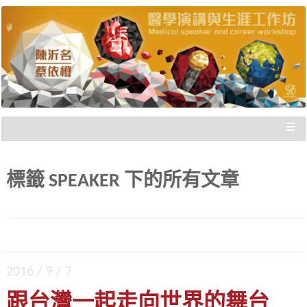
陳沂名醫師與蔡依橙醫師，把國際參與經驗歸
醫學演講與生涯工作坊 |
納，與您分享，給您走向國際的實際建議，刻畫
出「不枉此生」的專業經歷！
新思惟國際
≡
標籤
SPEAKER
下的所有文章
2016 / 9 / 7
跟台灣一起走向世界的舞台