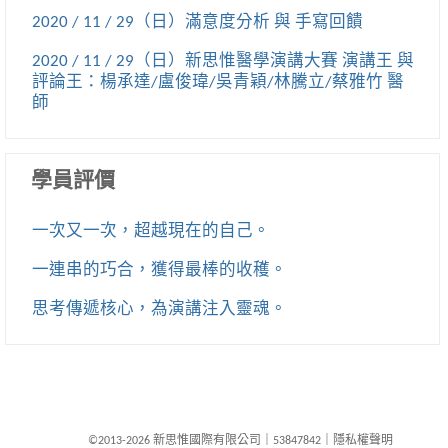
2020 / 11 / 29（日）滿意度分析 與 手寫回饋
2020 / 11 / 29（日）新思惟醫學演講大賽 演講王 與
評論王：楊承達/盧俊瑋/吳青穎/林騰立/蔡雅竹 醫
師
學員評價
一次又一次，超越現在的自己。
一連串的巧合，獲得最棒的收穫。
思考傳遞核心，為演講注入靈魂。
©2013-2026 新思惟國際有限公司
｜
53847842
｜
隱私權聲明