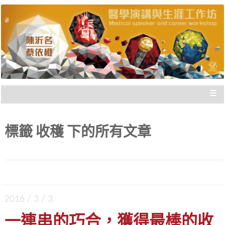
陳沂名醫師與蔡依橙醫師，把國際參與經驗歸
醫學演講與生涯工作坊 |
納，與您分享，給您走向國際的實際建議，刻畫
出「不枉此生」的專業經歷！
新思惟國際
≡
標籤
收穫
下的所有文章
2016 / 3 / 3
一連串的巧合，獲得最棒的收