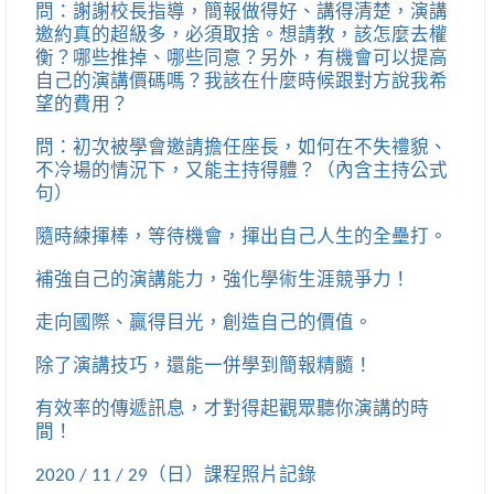
問：謝謝校長指導，簡報做得好、講得清楚，演講
邀約真的超級多，必須取捨。想請教，該怎麼去權
衡？哪些推掉、哪些同意？另外，有機會可以提高
自己的演講價碼嗎？我該在什麼時候跟對方說我希
望的費用？
問：初次被學會邀請擔任座長，如何在不失禮貌、
不冷場的情況下，又能主持得體？（內含主持公式
句）
隨時練揮棒，等待機會，揮出自己人生的全壘打。
補強自己的演講能力，強化學術生涯競爭力！
走向國際、贏得目光，創造自己的價值。
除了演講技巧，還能一併學到簡報精髓！
有效率的傳遞訊息，才對得起觀眾聽你演講的時
間！
2020 / 11 / 29（日）課程照片記錄