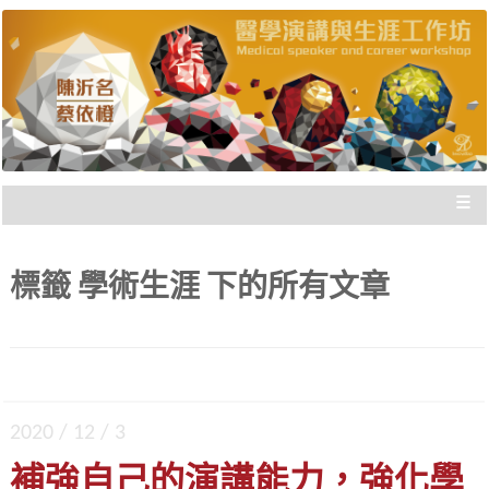
陳沂名醫師與蔡依橙醫師，把國際參與經驗歸
醫學演講與生涯工作坊 |
納，與您分享，給您走向國際的實際建議，刻畫
出「不枉此生」的專業經歷！
新思惟國際
≡
標籤
學術生涯
下的所有文章
2020 / 12 / 3
補強自己的演講能力，強化學